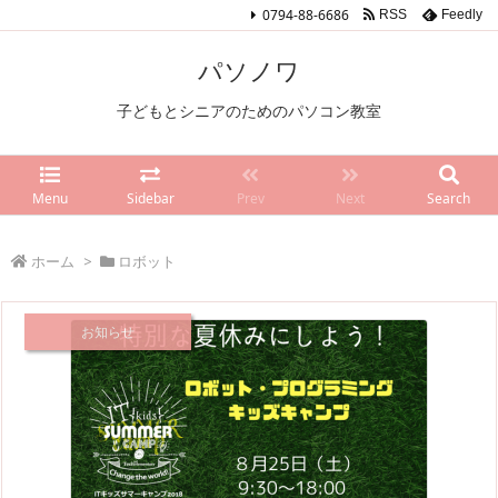
0794-88-6686
RSS
Feedly
パソノワ
子どもとシニアのためのパソコン教室
Menu
Sidebar
Prev
Next
Search
ホーム
>
ロボット
お知らせ