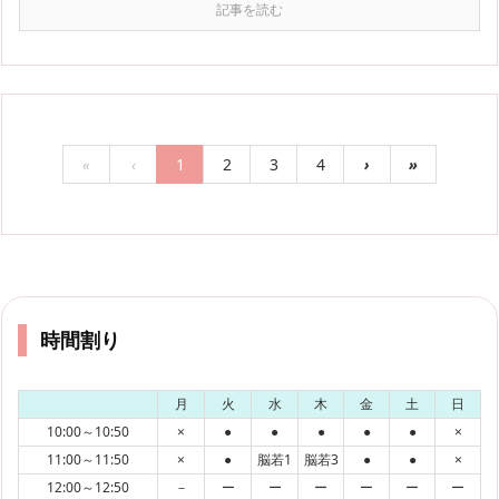
記事を読む
«
‹
1
2
3
4
›
»
時間割り
月
火
水
木
金
土
日
10:00～10:50
×
●
●
●
●
●
×
11:00～11:50
×
●
脳若1
脳若3
●
●
×
12:00～12:50
－
ー
ー
ー
ー
ー
ー