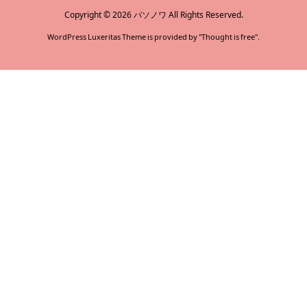
Copyright ©
2026
パソノワ
All Rights Reserved.
WordPress Luxeritas Theme is provided by "
Thought is free
".