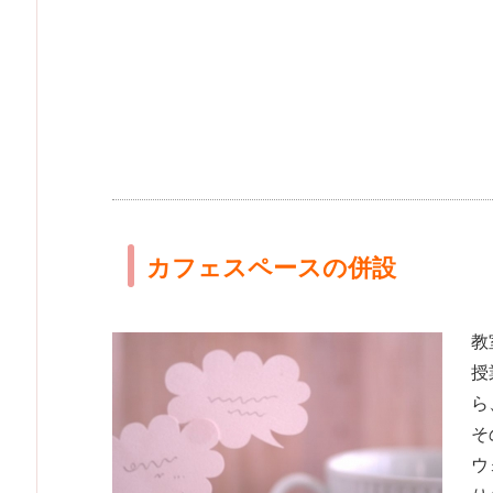
カフェスペースの併設
教
授
ら
そ
ウ