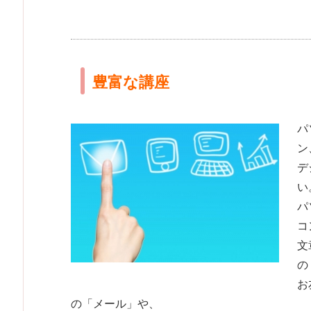
豊富な講座
パ
ン
デ
い
パ
コ
文
の
お
の「メール」や、