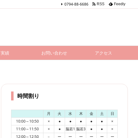
0794-88-6686
RSS
Feedly
実績
お問い合わせ
アクセス
時間割り
月
火
水
木
金
土
日
10:00～10:50
×
●
●
●
●
●
×
11:00～11:50
×
●
脳若1
脳若3
●
●
×
12:00～12:50
－
ー
ー
ー
ー
ー
ー