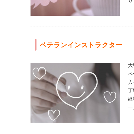
り
ベテランインストラクター
大
ベ
入
丁
経
一