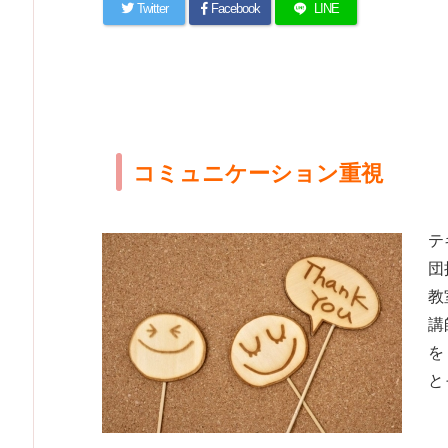
Twitter
Facebook
LINE
コミュニケーション重視
テ
団
教
講
を
と