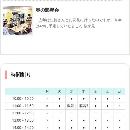
春の懇親会
去年は生徒さんとお花見に行ったのですが、今年
は4/8に予定していたところ 桜が見 ...
時間割り
月
火
水
木
金
土
日
10:00～10:50
×
●
●
●
●
●
×
11:00～11:50
×
●
脳若1
脳若3
●
●
×
12:00～12:50
－
ー
ー
ー
ー
ー
ー
13:00～13:50
×
●
●
●
●
×
×
14:00～14:50
×
●
●
●
●
×
×